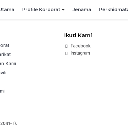
Utama
Profile Korporat
Jenama
Perkhidmat
Ikuti Kami
porat
Facebook
Instagram
rikat
an Kami
viti
mi
82041-T)
.